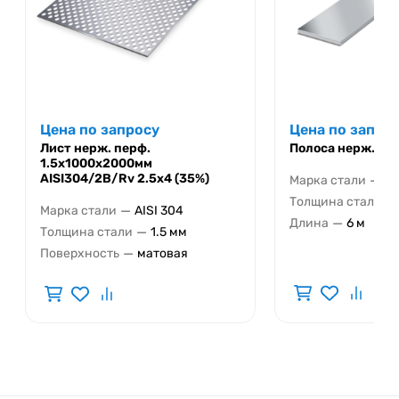
Цена по запросу
Цена по запро
Лист нерж. перф.
Полоса нерж. 40
1.5х1000х2000мм
AISI304/2B/Rv 2.5х4 (35%)
—
Марка стали
AI
—
Толщина стали
—
Марка стали
AISI 304
—
Длина
6 м
—
Толщина стали
1.5 мм
—
Поверхность
матовая