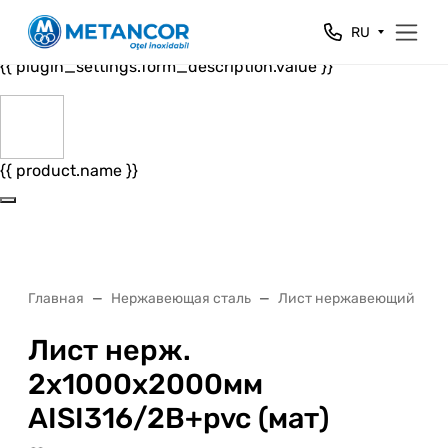
Close
RU
{{ plugin_settings.form_header.value }}
{{ plugin_settings.form_description.value }}
{{ product.name }}
Главная
Нержавеющая сталь
Лист нержавеющий
Лист нерж.
2х1000х2000мм
AISI316/2B+pvc (мат)