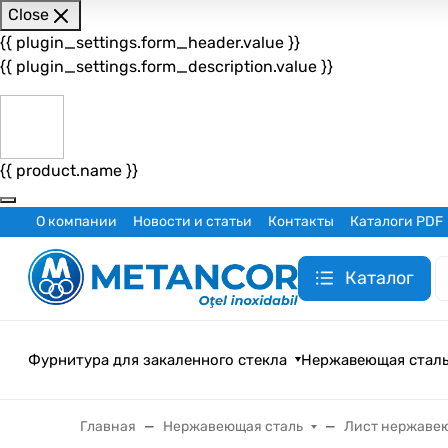
Close
{{ plugin_settings.form_header.value }}
{{ plugin_settings.form_description.value }}
{{ product.name }}
О компании
Новости и статьи
Контакты
Каталоги PDF
Каталог
Фурнитура для закаленного стекла
Нержавеющая стал
Главная
Нержавеющая сталь
Лист нержаве