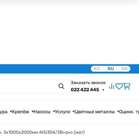
RO
RU
EN
Заказать звонок
Поиск
022 422 445
ура
Крепёж
Насосы
Услуги
Цветные металлы
Оцинк. 
. 3х1000х2000мм AISI304/2B+pvc (мат)