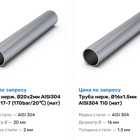
по запросу
Цена по запросу
 нерж. Ø20х2мм AISI304
Труба нерж. Ø16х1.5мм
17-7 (170bar/20℃) (мат)
AISI304 TIG (мат)
—
—
стали
AISI 304
Марка стали
AISI 304
—
—
р Ø
20 мм
Диаметр Ø
16 мм
—
—
а стали
2 мм
Толщина стали
1.5 мм