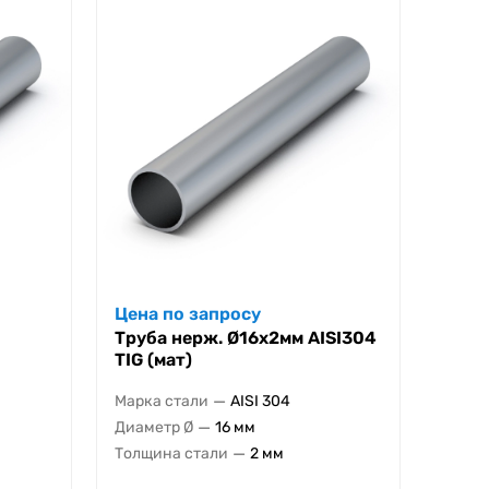
Цена по запросу
Труба нерж. Ø16х2мм AISI304
TIG (мат)
—
Марка стали
AISI 304
—
Диаметр Ø
16 мм
—
Толщина стали
2 мм