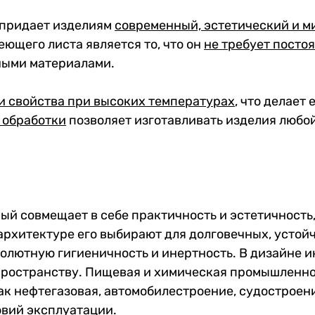
 придает изделиям
современный, эстетический и 
щего листа является то, что он
не требует посто
ными материалами.
и свойства при высоких температурах
, что делает
 обработки
позволяет изготавливать изделия любо
ый совмещает в себе практичность и эстетичность
 архитектуре его выбирают для долговечных, устой
солютную гигиеничность и инертность. В дизайне 
пространству. Пищевая и химическая промышленнос
как нефтегазовая, автомобилестроение, судостроени
овий эксплуатации.