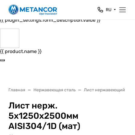
Close
RU
{{ plugin_settings.form_header.value }}
{{ plugin_settings.form_description.value }}
{{ product.name }}
Главная
Нержавеющая сталь
Лист нержавеющий
Лист нерж.
5х1250х2500мм
AISI304/1D (мат)