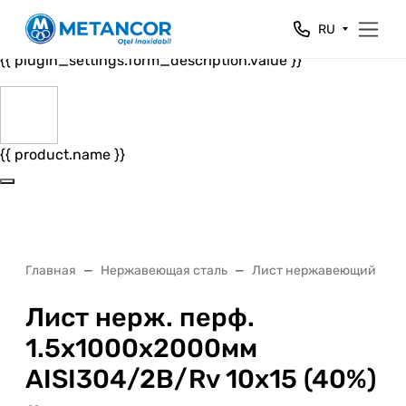
Close
RU
{{ plugin_settings.form_header.value }}
{{ plugin_settings.form_description.value }}
{{ product.name }}
Главная
Нержавеющая сталь
Лист нержавеющий
Лист нерж. перф.
1.5х1000х2000мм
AISI304/2B/Rv 10х15 (40%)