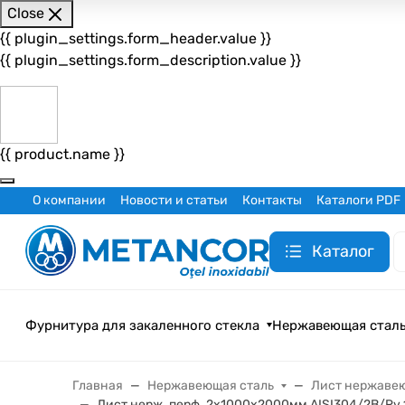
Close
{{ plugin_settings.form_header.value }}
{{ plugin_settings.form_description.value }}
{{ product.name }}
О компании
Новости и статьи
Контакты
Каталоги PDF
Каталог
Фурнитура для закаленного стекла
Нержавеющая стал
Главная
Нержавеющая сталь
Лист нержаве
Лист нерж. перф. 2х1000х2000мм AISI304/2B/Rv 