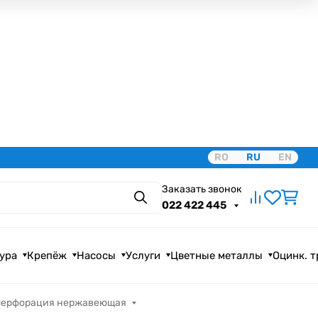
RO
RU
EN
Заказать звонок
Поиск
022 422 445
ура
Крепёж
Насосы
Услуги
Цветные металлы
Оцинк. 
перфорация нержавеющая