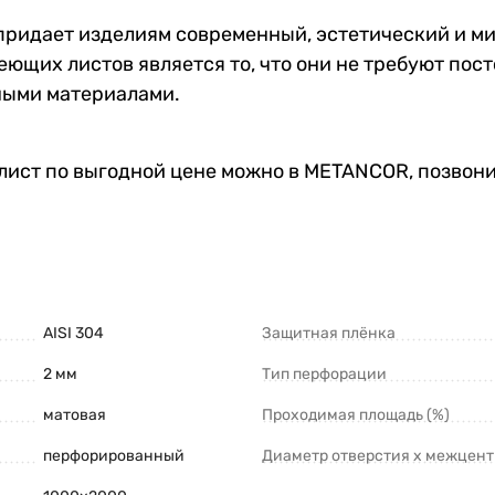
придает изделиям современный, эстетический и м
их листов является то, что они не требуют посто
ными материалами.
ст по выгодной цене можно в METANCOR, позвони
AISI 304
Защитная плёнка
2 мм
Тип перфорации
матовая
Проходимая площадь (%)
перфорированный
Диаметр отверстия х межцент