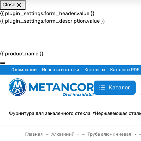
Close
{{ plugin_settings.form_header.value }}
{{ plugin_settings.form_description.value }}
{{ product.name }}
О компании
Новости и статьи
Контакты
Каталоги PDF
Каталог
Фурнитура для закаленного стекла
Нержавеющая стал
Главная
Алюминий
Труба алюминиевая