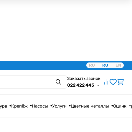
RO
RU
EN
Заказать звонок
Поиск
022 422 445
ура
Крепёж
Насосы
Услуги
Цветные металлы
Оцинк. 