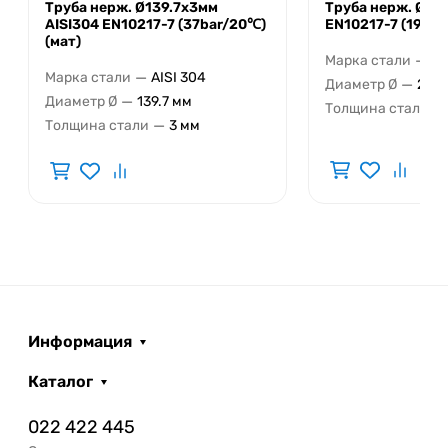
Труба нерж. Ø139.7х3мм
Труба нерж. Ø27
AISI304 EN10217-7 (37bar/20℃)
EN10217-7 (19bar
(мат)
—
Марка стали
AI
—
Марка стали
AISI 304
—
Диаметр Ø
273 
—
Диаметр Ø
139.7 мм
—
Толщина стали
—
Толщина стали
3 мм
Информация
Каталог
022 422 445