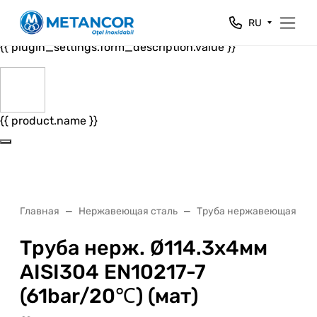
Close
RU
{{ plugin_settings.form_header.value }}
{{ plugin_settings.form_description.value }}
{{ product.name }}
Главная
Нержавеющая сталь
Труба нержавеющая
Труба нерж. Ø114.3х4мм
AISI304 EN10217-7
(61bar/20℃) (мат)