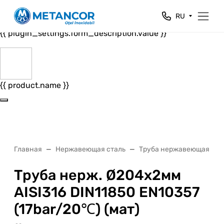
Close
RU
{{ plugin_settings.form_header.value }}
{{ plugin_settings.form_description.value }}
{{ product.name }}
Главная
Нержавеющая сталь
Труба нержавеющая
Труба нерж. Ø204х2мм
AISI316 DIN11850 EN10357
(17bar/20℃) (мат)