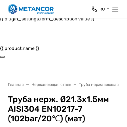
Close
RU
{{ plugin_settings.form_header.value }}
{{ plugin_settings.form_description.value }}
{{ product.name }}
Главная
Нержавеющая сталь
Труба нержавеющая
Труба нерж. Ø21.3х1.5мм
AISI304 EN10217-7
(102bar/20℃) (мат)