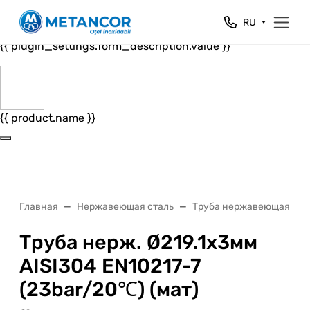
Close
RU
{{ plugin_settings.form_header.value }}
{{ plugin_settings.form_description.value }}
{{ product.name }}
Главная
Нержавеющая сталь
Труба нержавеющая
Труба нерж. Ø219.1х3мм
AISI304 EN10217-7
(23bar/20℃) (мат)