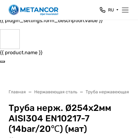
Close
RU
{{ plugin_settings.form_header.value }}
{{ plugin_settings.form_description.value }}
{{ product.name }}
Главная
Нержавеющая сталь
Труба нержавеющая
Труба нерж. Ø254х2мм
AISI304 EN10217-7
(14bar/20℃) (мат)