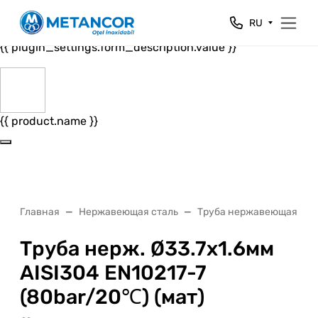
Close
RU
{{ plugin_settings.form_header.value }}
{{ plugin_settings.form_description.value }}
{{ product.name }}
Главная
Нержавеющая сталь
Труба нержавеющая
Труба нерж. Ø33.7х1.6мм
AISI304 EN10217-7
(80bar/20℃) (мат)