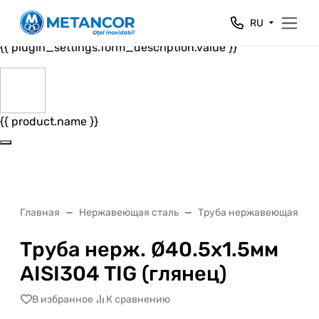
Close
RU
{{ plugin_settings.form_header.value }}
{{ plugin_settings.form_description.value }}
{{ product.name }}
Главная
Нержавеющая сталь
Труба нержавеющая
Труба нерж. Ø40.5х1.5мм
AISI304 TIG (глянец)
В избранное
К сравнению