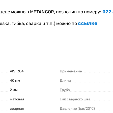
 цене
можно в METANCOR, позвонив по номеру:
022
ссылке
езка, гибка, сварка и т.п.) можно по
AISI 304
Применение
40 мм
Длина
2 мм
Труба
матовая
Тип сварного шва
сварная
Давление (bar/20℃)