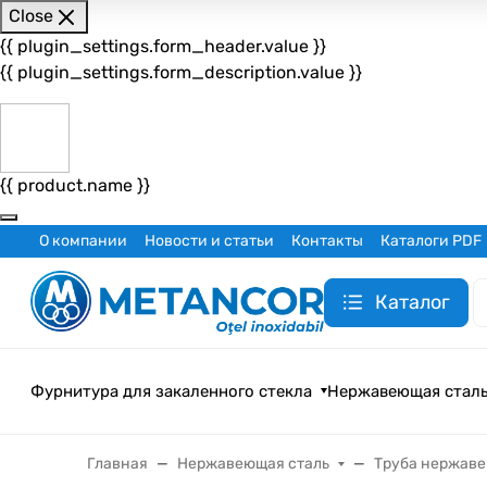
Close
{{ plugin_settings.form_header.value }}
{{ plugin_settings.form_description.value }}
{{ product.name }}
О компании
Новости и статьи
Контакты
Каталоги PDF
Каталог
Фурнитура для закаленного стекла
Нержавеющая стал
Главная
Нержавеющая сталь
Труба нержав