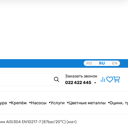
RO
RU
EN
Заказать звонок
Поиск
022 422 445
ура
Крепёж
Насосы
Услуги
Цветные металлы
Оцинк. 
м AISI304 EN10217-7 (87bar/20℃) (мат)