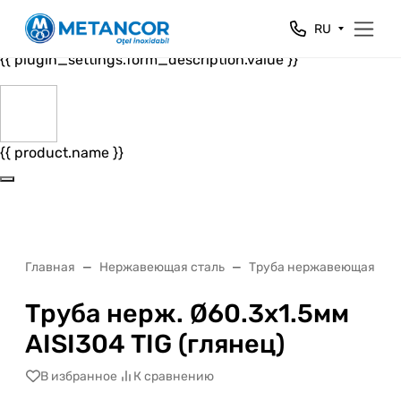
Close
RU
{{ plugin_settings.form_header.value }}
{{ plugin_settings.form_description.value }}
{{ product.name }}
Главная
Нержавеющая сталь
Труба нержавеющая
Труба нерж. Ø60.3х1.5мм
AISI304 TIG (глянец)
В избранное
К сравнению