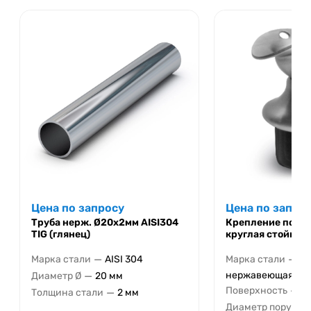
Цена по запросу
Цена по запро
Труба нерж. Ø20х2мм AISI304
Крепление пору
TIG (глянец)
круглая стойка 
—
—
Марка стали
AISI 304
Марка стали
—
нержавеющая стал
Диаметр Ø
20 мм
—
Поверхность
г
—
Толщина стали
2 мм
Диаметр поручня 