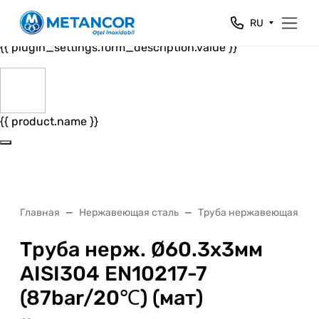
Close
RU
{{ plugin_settings.form_header.value }}
{{ plugin_settings.form_description.value }}
{{ product.name }}
Главная
Нержавеющая сталь
Труба нержавеющая
Труба нерж. Ø60.3х3мм
AISI304 EN10217-7
(87bar/20℃) (мат)