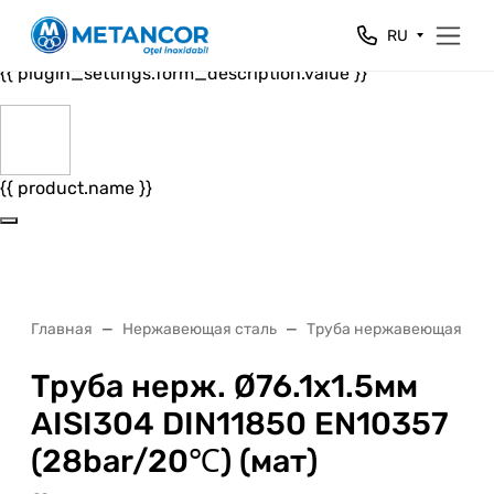
Close
RU
{{ plugin_settings.form_header.value }}
{{ plugin_settings.form_description.value }}
{{ product.name }}
Главная
Нержавеющая сталь
Труба нержавеющая
Труба нерж. Ø76.1х1.5мм
AISI304 DIN11850 EN10357
(28bar/20℃) (мат)