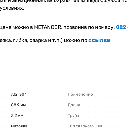
ая и авиационная, выбирают её за выдающуюся пр
условиях.
 цене
можно в METANCOR, позвонив по номеру:
022
ссылке
езка, гибка, сварка и т.п.) можно по
AISI 304
Применение
88.9 мм
Длина
3.2 мм
Труба
матовая
Тип сварного шва