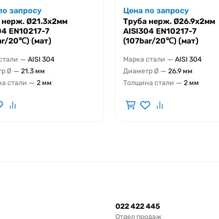
по запросу
Цена по запросу
 нерж. Ø21.3х2мм
Труба нерж. Ø26.9х2мм
04 EN10217-7
AISI304 EN10217-7
ar/20℃) (мат)
(107bar/20℃) (мат)
—
—
стали
AISI 304
Марка стали
AISI 304
—
—
р Ø
21.3 мм
Диаметр Ø
26.9 мм
—
—
а стали
2 мм
Толщина стали
2 мм
022 422 445
Отдел продаж