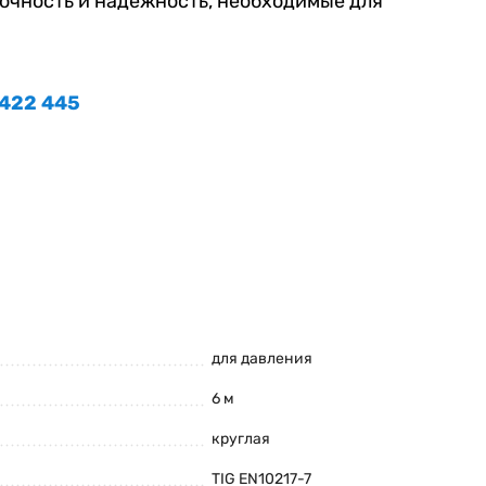
очность и надёжность, необходимые для
 422 445
для давления
6 м
круглая
TIG EN10217-7