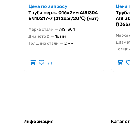
Цена по запросу
Цена 
Труба нерж. Ø16х2мм AISI304
Труба
EN10217-7 (212bar/20℃) (мат)
AISI3
(136b
—
Марка стали
AISI 304
Марка 
—
Диаметр Ø
16 мм
Диамет
—
Толщина стали
2 мм
Толщин
Информация
Каталог