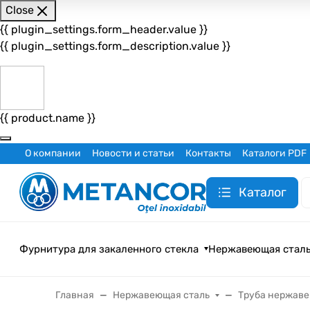
Close
{{ plugin_settings.form_header.value }}
{{ plugin_settings.form_description.value }}
{{ product.name }}
О компании
Новости и статьи
Контакты
Каталоги PDF
Каталог
Фурнитура для закаленного стекла
Нержавеющая стал
Главная
Нержавеющая сталь
Труба нержав