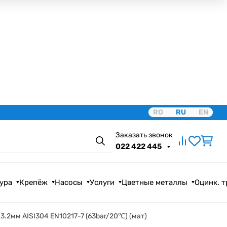
RO
RU
EN
Заказать звонок
Поиск
022 422 445
ура
Крепёж
Насосы
Услуги
Цветные металлы
Оцинк. 
3.2мм AISI304 EN10217-7 (63bar/20℃) (мат)