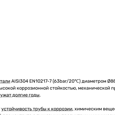
стали
AISI304 EN10217-7 (63bar/20℃) диаметром Ø88
ысокой коррозионной стойкостью, механической п
лужат долгие годы
.
т
устойчивость трубы к коррозии
, химическим веще