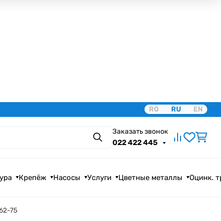
RO
RU
EN
Заказать звонок
Поиск
022 422 445
ура
Крепёж
Насосы
Услуги
Цветные металлы
Оцинк. 
62-75