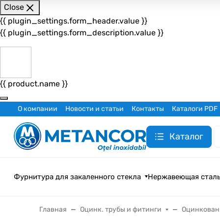
Close
{{ plugin_settings.form_header.value }}
{{ plugin_settings.form_description.value }}
{{ product.name }}
О компании
Новости и статьи
Контакты
Каталоги PDF
Каталог
Фурнитура для закаленного стекла
Нержавеющая стал
Главная
Оцинк. трубы и фитинги
Оцинкован