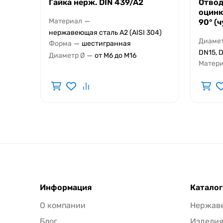
Гайка нерж. DIN 439/A2
Отвод
оцинк
—
Материал
90° (
нержавеющая сталь A2 (AISI 304)
Диаме
—
Форма
шестигранная
DN15, 
—
Диаметр Ø
от М6 до М16
Матер
Информация
Каталог
О компании
Нержав
Блог
Издели