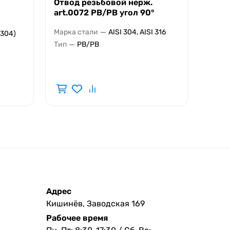
Отвод резьбовой нерж.
Труб
art.0072 РВ/РВ угол 90°
TIG (
—
Марка стали
AISI 304, AISI 316
Марка
 304)
—
Тип
РВ/РВ
Диаме
Толщи
Адрес
Кишинёв, Заводская 169
Рабочее время