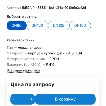
Артикул:
5d57fbf4-8883-11ed-b34a-70106fc2e12d
Выберите артикул:
DN80
DN100
DN125
DN150
Характеристики
—
Тип
межфланцевая
—
Материал
корпус - чугун / диск - AISI 304
—
Материал уплотнения
EPDM
—
Давление (bar/20℃)
PN10
Все характеристики
Цена по запросу
-
+
В корзину