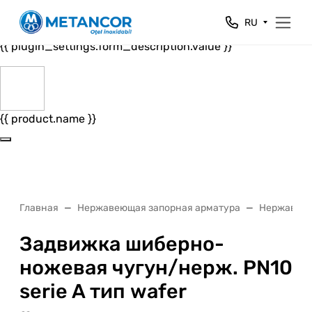
Close
RU
{{ plugin_settings.form_header.value }}
{{ plugin_settings.form_description.value }}
{{ product.name }}
Главная
Нержавеющая запорная арматура
Нержавеющ
Задвижка шиберно-
ножевая чугун/нерж. PN10
serie A тип wafer