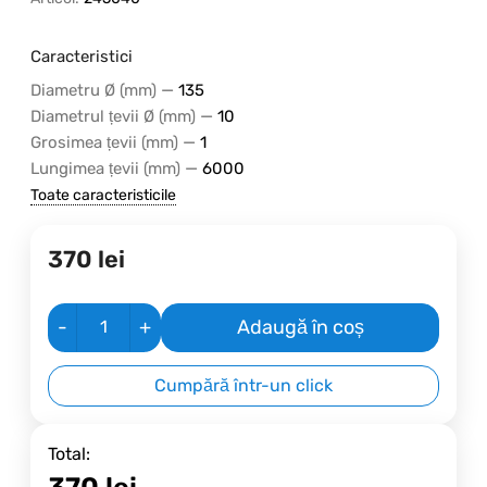
Caracteristici
—
Diametru Ø (mm)
135
—
Diametrul țevii Ø (mm)
10
—
Grosimea țevii (mm)
1
—
Lungimea țevii (mm)
6000
Toate caracteristicile
370
lei
-
+
Adaugă în coș
Cumpără într-un click
Total:
370
lei