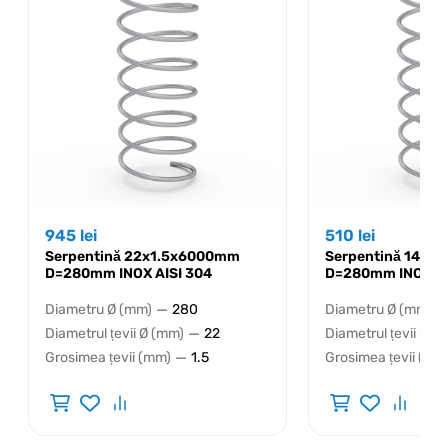
945
lei
510
lei
Serpentină 22х1.5х6000mm
Serpentină 14x1
D=280mm INOX AISI 304
D=280mm INOX AI
—
—
Diametru Ø (mm)
280
Diametru Ø (mm)
—
Diametrul țevii Ø (mm)
22
Diametrul țevii Ø (
—
Grosimea țevii (mm)
1.5
Grosimea țevii (mm