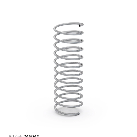
Articol:
245040