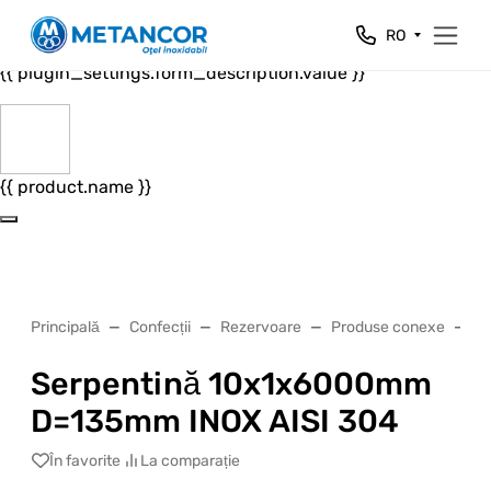
Close
RO
{{ plugin_settings.form_header.value }}
{{ plugin_settings.form_description.value }}
{{ product.name }}
Principală
Confecții
Rezervoare
Produse conexe
Se
Serpentină 10x1x6000mm
D=135mm INOX AISI 304
În favorite
La comparație