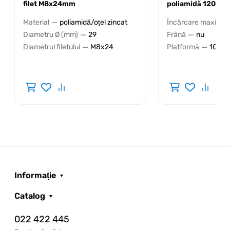
filet M8x24mm
poliamidă 120kg
—
Material
poliamidă/oțel zincat
Încărcare maximală
—
—
Diametru Ø (mm)
29
Frână
nu
—
—
Diametrul filetului
M8x24
Platformă
100x
Informație
Catalog
022 422 445