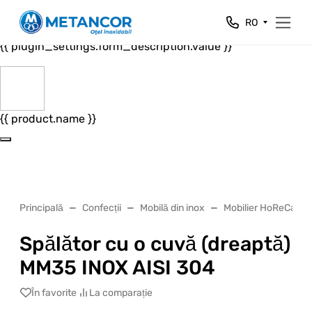
Close
RO
{{ plugin_settings.form_header.value }}
{{ plugin_settings.form_description.value }}
{{ product.name }}
Principală
Confecții
Mobilă din inox
Mobilier HoReCa
Spălător cu o cuvă (dreaptă)
MM35 INOX AISI 304
În favorite
La comparație