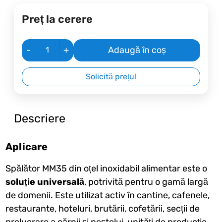
Preț la cerere
-
+
Adaugă în coș
Solicită prețul
Descriere
Aplicare
Spălător MM35 din oțel inoxidabil alimentar este o
soluție universală
, potrivită pentru o gamă largă
de domenii. Este utilizat activ în cantine, cafenele,
restaurante, hoteluri, brutării, cofetării, secții de
prelucrare a cărnii și peștelui, unități de producție