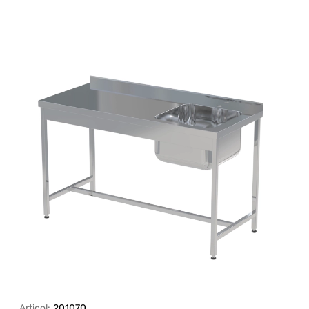
Articol:
201070