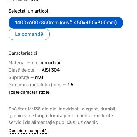
Selectați un articol:
1400x600x850mm (cuvă 450x450x300mm)
La comandă
Caracteristici
—
Material
oțel inoxidabil
—
Clasă de oțel
AISI 304
—
Suprafață
mat
—
Grosimea metalului (mm)
1.5
Toate caracteristicile
Spălător MM35 din oțel inoxidabil, elegant, durabil,
igienic și de lungă durată pentru unități medicale,
servicii de alimentație publică și uz casnic
Descriere completă