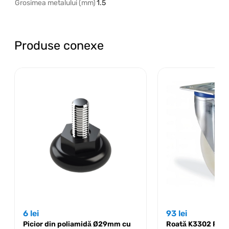
Grosimea metalului (mm)
1.5
Produse conexe
6
lei
93
lei
Picior din poliamidă Ø29mm cu
Roată K3302 PP