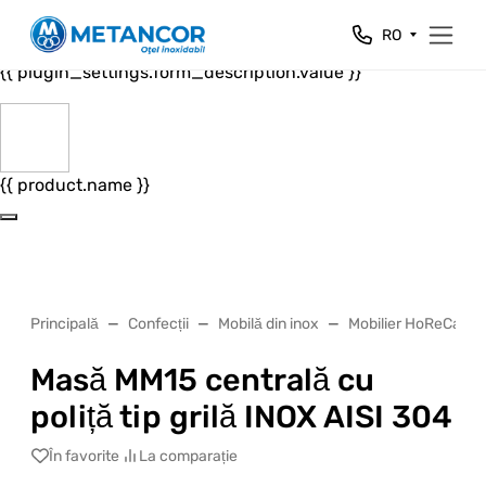
Close
RO
{{ plugin_settings.form_header.value }}
{{ plugin_settings.form_description.value }}
{{ product.name }}
Principală
Confecții
Mobilă din inox
Mobilier HoReCa
Masă MM15 centrală cu
poliță tip grilă INOX AISI 304
În favorite
La comparație