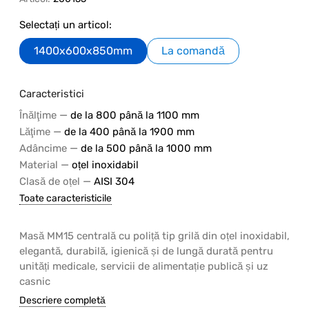
Selectați un articol:
1400x600x850mm
La comandă
Caracteristici
—
Înălţime
de la 800 până la 1100 mm
—
Lăţime
de la 400 până la 1900 mm
—
Adâncime
de la 500 până la 1000 mm
—
Material
oțel inoxidabil
—
Clasă de oțel
AISI 304
Toate caracteristicile
Masă MM15 centrală cu poliță tip grilă din oțel inoxidabil,
elegantă, durabilă, igienică și de lungă durată pentru
unități medicale, servicii de alimentație publică și uz
casnic
Descriere completă