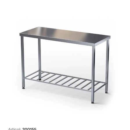
Articol:
200155