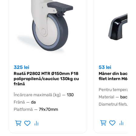
325
lei
53
lei
Roată P2802 MTR Ø150mm F18
Mâner din bacheli
polipropilenă/cauciuc 130kg cu
filet intern M6
frână
Pentru temperaturi 
—
Încărcare maximală (kg)
130
—
Material
bachelit
—
Frână
da
Diametrul filetului
—
Platformă
79x70mm