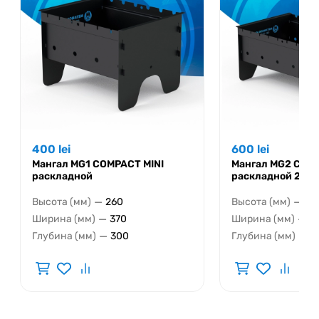
400
lei
600
lei
Мангал MG1 COMPACT MINI
Мангал MG2 COM
раскладной
раскладной 2мм
—
—
Высота (мм)
260
Высота (мм)
26
—
—
Ширина (мм)
370
Ширина (мм)
5
—
—
Глубина (мм)
300
Глубина (мм)
3