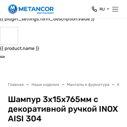
Close
RU
{{ plugin_settings.form_header.value }}
{{ plugin_settings.form_description.value }}
{{ product.name }}
Главная
Наши изделия
Мангалы и фурнитура
Комп
Шампур 3х15х765мм с
декоративной ручкой INOX
AISI 304