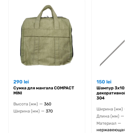
290
lei
150
lei
Сумка для мангала COMPACT
Шампур 3x10x66
MINI
декоративной руч
304
—
Высота (мм)
360
—
Ширина (мм)
1
—
Ширина (мм)
370
—
Длина (мм)
660
—
Материал
нержавеющая ста