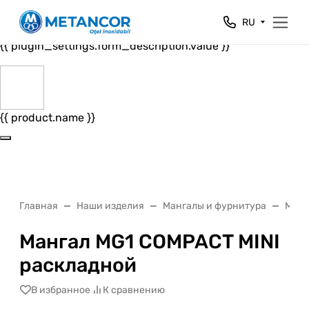
Close
RU
{{ plugin_settings.form_header.value }}
{{ plugin_settings.form_description.value }}
{{ product.name }}
Главная
Наши изделия
Мангалы и фурнитура
Манг
Мангал MG1 COMPACT MINI
раскладной
В избранное
К сравнению