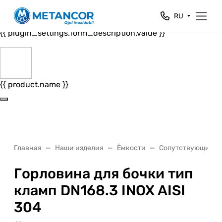
Close
RU
{{ plugin_settings.form_header.value }}
{{ plugin_settings.form_description.value }}
{{ product.name }}
Главная
Наши изделия
Ёмкости
Сопутствующие т
Горловина для бочки тип
кламп DN168.3 INOX AISI
304