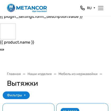
Close
RU
{{ plugin_settings.form_header.value }}
{{ plugin_settings.form_description.value }}
{{ product.name }}
Главная
Наши изделия
Мебель из нержавейки
Меб
Вытяжки
Фильтры
НА ЗАКАЗ