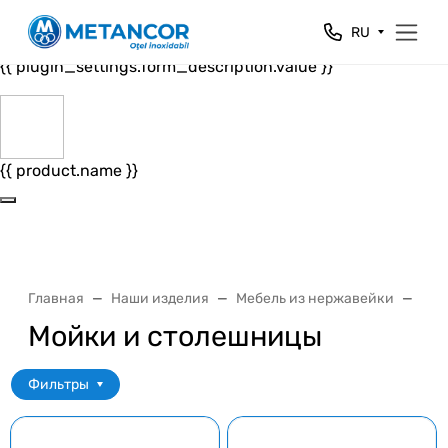
Close
RU
{{ plugin_settings.form_header.value }}
{{ plugin_settings.form_description.value }}
{{ product.name }}
Главная
Наши изделия
Мебель из нержавейки
Меб
Мойки и столешницы
Фильтры