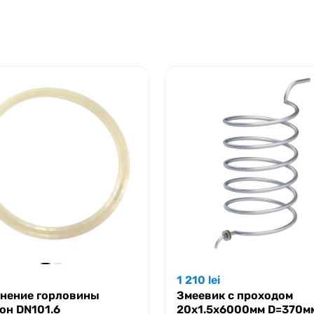
1 210
lei
нение горловины
Змеевик с проходом
он DN101.6
20x1.5x6000мм D=370м