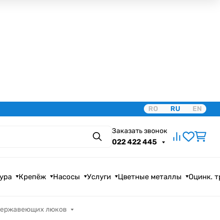
RO
RU
EN
Заказать звонок
Поиск
022 422 445
ура
Крепёж
Насосы
Услуги
Цветные металлы
Оцинк. 
нержавеющих люков