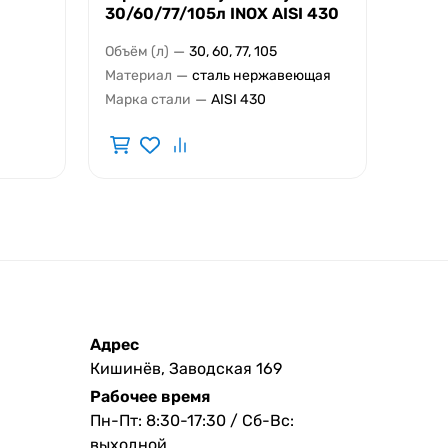
30/60/77/105л INOX AISI 430
Диаме
—
Объём (л)
30, 60, 77, 105
Диаме
—
Материал
сталь нержавеющая
Толщи
—
Марка стали
AISI 430
Адрес
Кишинёв, Заводская 169
Рабочее время
Пн-Пт: 8:30-17:30 / Сб-Вс:
выходной