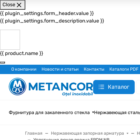
Close
{{ plugin_settings.form_header.value }}
{{ plugin_settings.form_description.value }}
{{ product.name }}
О компании
Новости и статьи
Контакты
Каталоги PDF
Каталог
Фурнитура для закаленного стекла
Нержавеющая стал
Главная
Нержавеющая запорная арматура
Н
Уплотнение люков резина EPDM NR