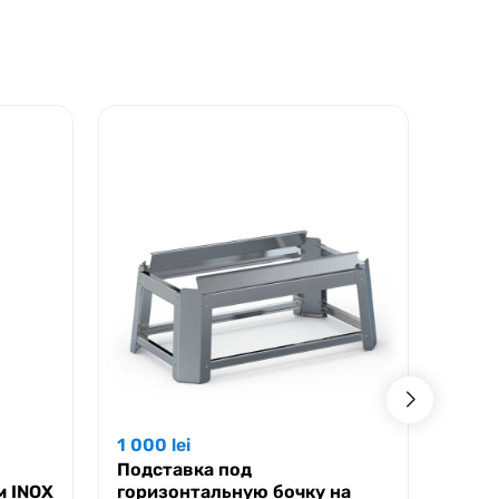
1 000
lei
370
l
Подставка под
Змее
м INOX
горизонтальную бочку на
D=13