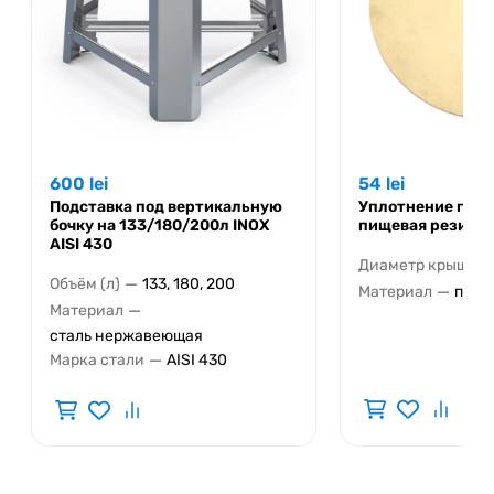
600
lei
54
lei
Подставка под вертикальную
Уплотнение гор
бочку на 133/180/200л INOX
пищевая резина 
AISI 430
Диаметр крышки 
—
Объём (л)
133, 180, 200
—
Материал
пище
—
Материал
сталь нержавеющая
—
Марка стали
AISI 430