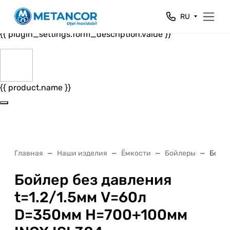
Close
RU
{{ plugin_settings.form_header.value }}
{{ plugin_settings.form_description.value }}
{{ product.name }}
Главная
Наши изделия
Ёмкости
Бойлеры
Бойле
Бойлер без давления
t=1.2/1.5мм V=60л
D=350мм H=700+100мм