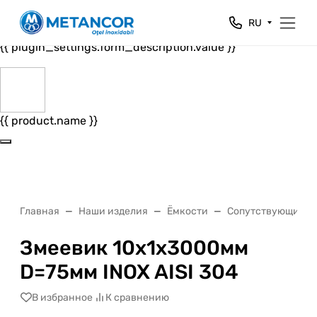
Close
RU
{{ plugin_settings.form_header.value }}
{{ plugin_settings.form_description.value }}
{{ product.name }}
Главная
Наши изделия
Ёмкости
Сопутствующие т
Змеевик 10x1x3000мм
D=75мм INOX AISI 304
В избранное
К сравнению