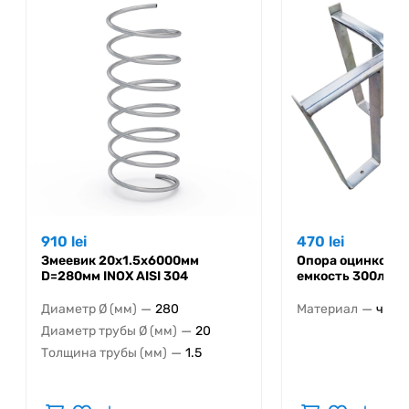
910
lei
470
lei
Змеевик 20x1.5x6000мм
Опора оцинкован
D=280мм INOX AISI 304
емкость 300л
—
—
Диаметр Ø (мм)
280
Материал
чёрн
—
Диаметр трубы Ø (мм)
20
—
Толщина трубы (мм)
1.5