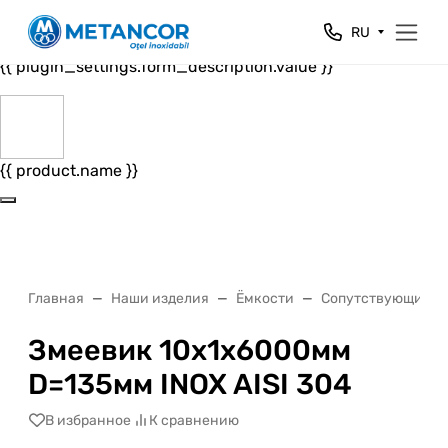
Close
RU
{{ plugin_settings.form_header.value }}
{{ plugin_settings.form_description.value }}
{{ product.name }}
Главная
Наши изделия
Ёмкости
Сопутствующие т
Змеевик 10x1x6000мм
D=135мм INOX AISI 304
В избранное
К сравнению