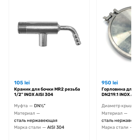
105
lei
950
lei
Краник для бочки MR2 резьба
Горловина для б
1/2'' INOX AISI 304
DN219.1 INOX AISI
—
Муфта
DN½"
Диаметр крышки 
—
—
Материал
Материал
сталь нержавеющая
сталь нержавеющ
—
—
Марка стали
AISI 304
Марка стали
AI