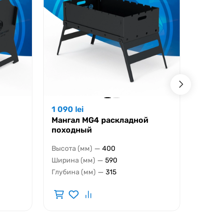
1 090
lei
3 19
Мангал MG4 раскладной
Манг
походный
AISI 
—
Высота (мм)
400
Высот
—
Ширина (мм)
590
Ширин
—
Глубина (мм)
315
Глуби