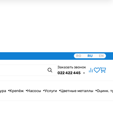
RO
RU
EN
Заказать звонок
Поиск
022 422 445
ура
Крепёж
Насосы
Услуги
Цветные металлы
Оцинк. 