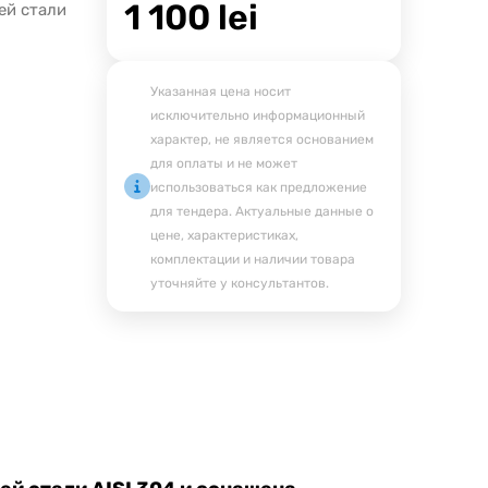
1 100
lei
ей стали
Указанная цена носит
исключительно информационный
характер, не является основанием
для оплаты и не может
использоваться как предложение
для тендера. Актуальные данные о
цене, характеристиках,
комплектации и наличии товара
уточняйте у консультантов.