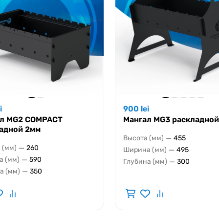
i
900
lei
ал MG2 COMPACT
Мангал MG3 раскладной
адной 2мм
—
Высота (мм)
455
—
 (мм)
260
—
Ширина (мм)
495
—
 (мм)
590
—
Глубина (мм)
300
—
а (мм)
350