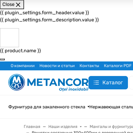
Close
{{ plugin_settings.form_header.value }}
{{ plugin_settings.form_description.value }}
{{ product.name }}
О компании
Новости и статьи
Контакты
Каталоги PDF
Каталог
Фурнитура для закаленного стекла
Нержавеющая стал
Главная
Наши изделия
Мангалы и фурнитур
Решетки составные 300х400мм с деревянной руч