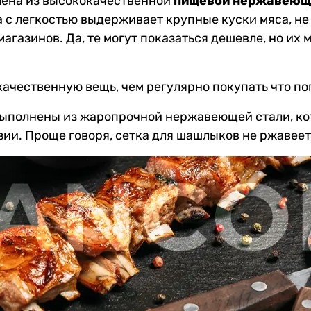
лена из высококачественной
пищевой нержавеюще
а с легкостью выдерживает крупные куски мяса, не 
газинов. Да, те могут показаться дешевле, но их ме
качественную вещь, чем регулярно покупать что по
полнены из жаропрочной нержавеющей стали, кот
ии. Проще говоря, сетка для шашлыков не ржавеет, 