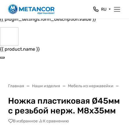
Close
RU
{{ plugin_settings.form_header.value }}
{{ plugin_settings.form_description.value }}
{{ product.name }}
Главная
Наши изделия
Мебель из нержавейки
Кол
Ножка пластиковая Ø45мм
с резьбой нерж. M8x35мм
В избранное
К сравнению