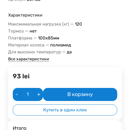
Характеристики
—
Максмимальная нагрузка (кг)
120
—
Тормоз
нет
—
Платформа
100x85мм
—
Материал колеса
полиамид
—
Для высоких температур
да
Все характеристики
93
lei
-
+
В корзину
Купить в один клик
Итого: