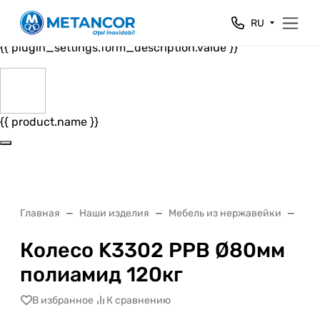
Close
RU
{{ plugin_settings.form_header.value }}
{{ plugin_settings.form_description.value }}
{{ product.name }}
Главная
Наши изделия
Мебель из нержавейки
Кол
Колесо K3302 PPB Ø80мм
полиамид 120кг
В избранное
К сравнению