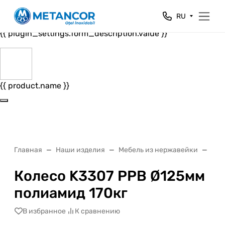
Close
RU
{{ plugin_settings.form_header.value }}
{{ plugin_settings.form_description.value }}
{{ product.name }}
Главная
Наши изделия
Мебель из нержавейки
Кол
Колесо K3307 PPB Ø125мм
полиамид 170кг
В избранное
К сравнению