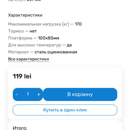
Характеристики
—
Максмимальная нагрузка (кг)
170
—
Тормоз
нет
—
Платформа
100x85мм
—
Для высоких температур
да
—
Материал
сталь оцинкованная
Все характеристики
119
lei
-
+
В корзину
Купить в один клик
Итого: