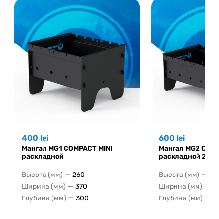
400
lei
600
lei
Мангал MG1 COMPACT MINI
Мангал MG2 COM
раскладной
раскладной 2мм
—
—
Высота (мм)
260
Высота (мм)
26
—
—
Ширина (мм)
370
Ширина (мм)
5
—
—
Глубина (мм)
300
Глубина (мм)
3