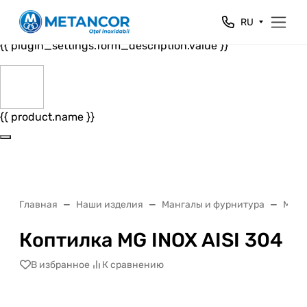
Close
RU
{{ plugin_settings.form_header.value }}
{{ plugin_settings.form_description.value }}
{{ product.name }}
Главная
Наши изделия
Мангалы и фурнитура
Манг
Коптилка MG INOX AISI 304
В избранное
К сравнению